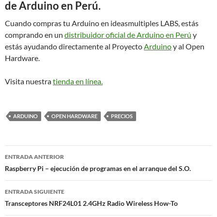
de Arduino en Perú.
Cuando compras tu Arduino en ideasmultiples LABS, estás
comprando en un
distribuidor oficial de Arduino en Perú
y
estás ayudando directamente al Proyecto
Arduino
y al Open
Hardware.
Visita nuestra
tienda en línea.
ARDUINO
OPEN HARDWARE
PRECIOS
Navegación
ENTRADA ANTERIOR
de
Raspberry Pi – ejecución de programas en el arranque del S.O.
entradas
ENTRADA SIGUIENTE
Transceptores NRF24L01 2.4GHz Radio Wireless How-To