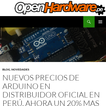
Saltar
al
contenido
Buscar
Facilitadores de Open Hardware
MENÚ
PRINCI
BLOG
,
NOVEDADES
NUEVOS PRECIOS DE
ARDUINO EN
DISTRIBUIDOR OFICIAL EN
PERÚ, AHORA UN 20% MAS