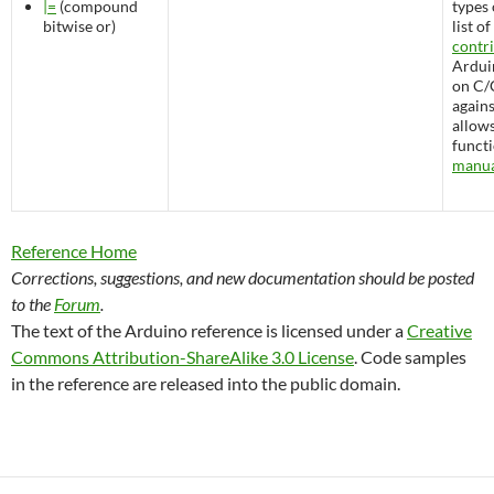
|=
(compound
types 
bitwise or)
list of
contr
Ardui
on C/C
again
allows
functi
manu
Reference Home
Corrections, suggestions, and new documentation should be posted
to the
Forum
.
The text of the Arduino reference is licensed under a
Creative
Commons Attribution-ShareAlike 3.0 License
. Code samples
in the reference are released into the public domain.