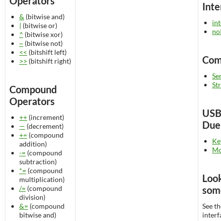
Operators
Inte
&
(bitwise and)
in
|
(bitwise or)
no
^
(bitwise xor)
~
(bitwise not)
<<
(bitshift left)
Com
>>
(bitshift right)
Ser
St
Compound
Operators
USB
++
(increment)
Due 
—
(decrement)
+=
(compound
Ke
addition)
Mo
-=
(compound
subtraction)
*=
(compound
Look
multiplication)
/=
(compound
some
division)
&=
(compound
See t
bitwise and)
interf