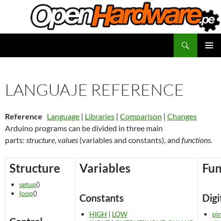
Saltar
al
contenido
Buscar
Facilitadores de Open Hardware
MENÚ
PRINCI
LANGUAJE REFERENCE
Reference
Language
|
Libraries
|
Comparison
|
Changes
Arduino programs can be divided in three main
parts:
structure
,
values
(variables and constants), and
functions
.
Structure
Variables
Fun
setup
()
loop
()
Constants
Digi
HIGH
|
LOW
pi