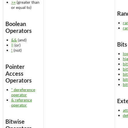
>=
(greater than
or equal to)
Ran
Boolean
ra
ra
Operators
&&
(and)
Bits
||
(or)
!
(not)
lo
hi
bi
Pointer
bi
Access
bit
Operators
bi
bit
* dereference
operator
& reference
Exte
operator
at
de
Bitwise