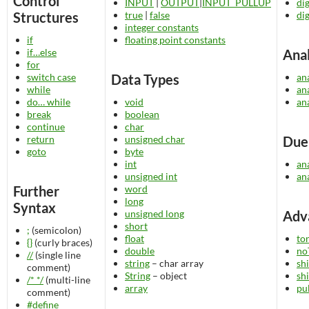
Control
INPUT
|
OUTPUT
|
INPUT_PULLUP
di
Structures
true
|
false
di
integer constants
if
floating point constants
if…else
Anal
for
switch case
Data Types
an
while
an
do… while
void
an
break
boolean
continue
char
return
unsigned char
Due
goto
byte
int
an
unsigned int
an
Further
word
long
Syntax
unsigned long
Adv
short
;
(semicolon)
float
to
{}
(curly braces)
double
no
//
(single line
string
– char array
sh
comment)
String
– object
shi
/* */
(multi-line
array
pu
comment)
#define