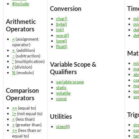
#include
Conversion
Tim
char()
mil
Arithmetic
byte()
mi
Operators
int()
de
word()
de
=
(assignment
long()
operator)
float()
+
(addition)
Mat
–
(subtraction)
*
(multiplication)
Variable Scope &
mi
/
(division)
ma
Qualifiers
%
(modulo)
ab
co
variable scope
ma
static
Comparison
po
volatile
Operators
sq
const
==
(equal to)
!=
(not equal to)
Tri
Utilities
<
(less than)
>
(greater than)
sin
sizeof
()
<=
(less than or
co
equal to)
ta