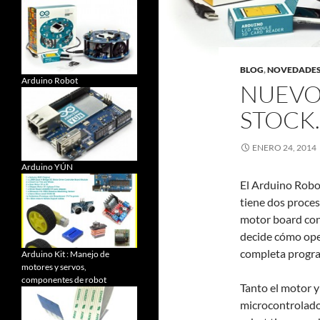
BLOG
,
NOVEDADE
Arduino Robot
NUEVO
STOCK.
ENERO 24, 2014
Arduino YÚN
El Arduino Robot
tiene dos proces
motor board cont
decide cómo oper
completa progra
Arduino Kit : Manejo de
motores y servos,
componentes de robot
Tanto el motor y
microcontrolado