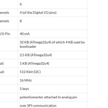
6
annels
4 (of the Digital I/O pins)
annels
8
I/O Pin
40 mA
32 KB (
ATmega32u4
) of which 4 KB used by
bootloader
2.5 KB (
ATmega32u4
)
al)
1 KB (
ATmega32u4
)
al)
512 Kbit (
I2C
)
16
MHz
5 keys
potentiomenter attached to analog pin
over SPI communication