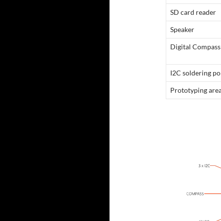
SD card reader
Speaker
Digital Compass
I2C soldering po
Prototyping are