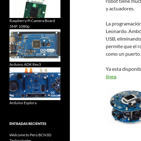
robot tiene much
y actuadores.
Raspberry Pi Camera Board
La programación 
5MP, 1080p
Leonardo. Ambo
USB, eliminando
permite que el 
como un puerto 
Arduino ADK Rev3
Ya esta disponib
línea
.
Arduino Esplora
ENTRADAS RECIENTES
Welcome to Perú BCN3D
Technologies