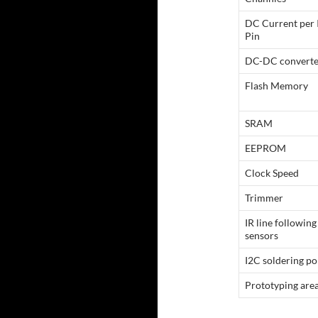
DC Current per 
Pin
DC-DC converte
Flash Memory
SRAM
EEPROM
Clock Speed
Trimmer
IR line following
sensors
I2C soldering po
Prototyping are