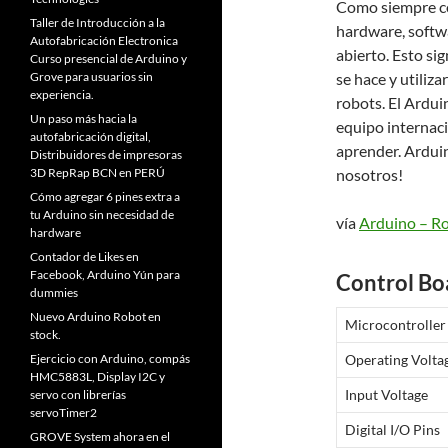
Como siempre co
Taller de Introducción a la
hardware, softwa
Autofabricación Electronica
abierto. Esto s
Curso presencial de Arduino y
se hace y utiliz
Grove para usuarios sin
experiencia.
robots. El Ardui
Un paso más hacia la
equipo internaci
autofabricación digital,
aprender. Ardui
Distribuidores de impresoras
nosotros!
3D RepRap BCN en PERÚ
Cómo agregar 6 pines extra a
tu Arduino sin necesidad de
vía
Arduino – R
hardware
Contador de Likes en
Facebook, Arduino Yún para
Control B
dummies
Nuevo Arduino Robot en
Microcontroller
stock.
Operating Volta
Ejercicio con Arduino, compás
HMC5883L, Display I2C y
Input Voltage
servo con librerías
servoTimer2
Digital I/O Pins
GROVE System ahora en el