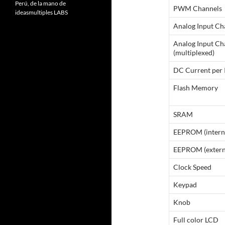
Perú, de la mano de
PWM Channels
ideasmultiples LABS
Analog Input Ch
Analog Input Ch
(multiplexed)
DC Current per 
Flash Memory
SRAM
EEPROM (intern
EEPROM (extern
Clock Speed
Keypad
Knob
Full color LCD