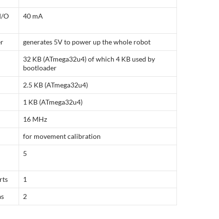
I/O
40 mA
r
generates 5V to power up the whole robot
32 KB (ATmega32u4) of which 4 KB used by
bootloader
2.5 KB (ATmega32u4)
1 KB (ATmega32u4)
16 MHz
for movement calibration
5
rts
1
as
2