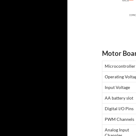
Motor Boa
Microcontroller
Operating Volta
Input Voltage
AA battery slot
Digital I/O Pins
PWM Channels
Analog Input
Channles