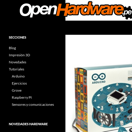
Saltar
al
contenido
Buscar
Facilitadores de Open Hardware
Arduino & Open Hardware
SECCIONES
Components
Blog
Impresión 3D
Novedades
Tutoriales
Arduino
Ejercicios
Grove
Raspberry PI
Sensores y comunicaciones
NOVEDADES HARDWARE