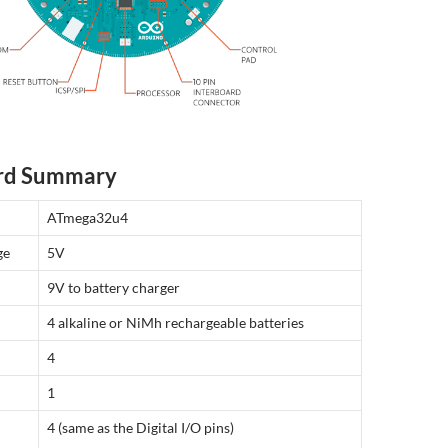
rd Summary
ATmega32u4
ge
5V
9V to battery charger
4 alkaline or NiMh rechargeable batteries
4
1
4 (same as the Digital I/O pins)