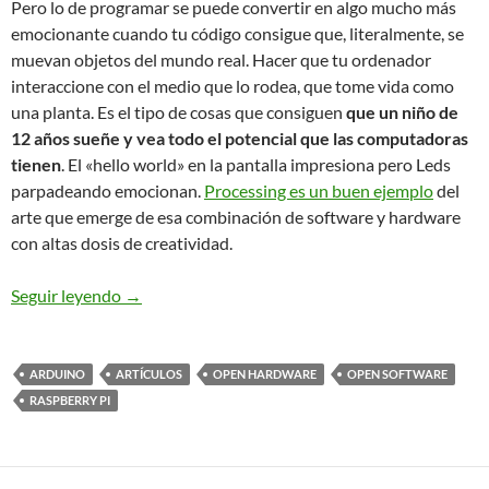
Pero lo de programar se puede convertir en algo mucho más
emocionante cuando tu código consigue que, literalmente, se
muevan objetos del mundo real. Hacer que tu ordenador
interaccione con el medio que lo rodea, que tome vida como
una planta. Es el tipo de cosas que consiguen
que un niño de
12 años sueñe y vea todo el potencial que las computadoras
tienen
. El «hello world» en la pantalla impresiona pero Leds
parpadeando emocionan.
Processing es un buen ejemplo
del
arte que emerge de esa combinación de software y hardware
con altas dosis de creatividad.
La Raspberry Pi y su primo el Arduino
Seguir leyendo
→
ARDUINO
ARTÍCULOS
OPEN HARDWARE
OPEN SOFTWARE
RASPBERRY PI