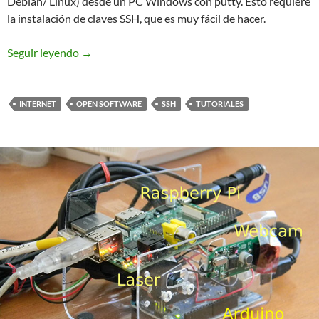
Debian/ Linux) desde un PC Windows con putty. Esto requiere
la instalación de claves SSH, que es muy fácil de hacer.
Cómo iniciar sesión automáticamente en un Raspb
Seguir leyendo
→
INTERNET
OPEN SOFTWARE
SSH
TUTORIALES