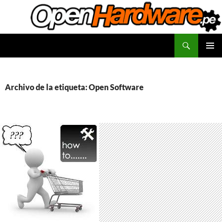
Saltar
al
contenido
Buscar
Facilitadores de Open Hardware
MENÚ
PRINCI
Archivo de la etiqueta: Open Software