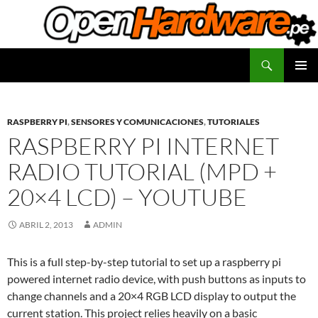
Saltar
al
contenido
Buscar
Facilitadores de Open Hardware
MENÚ
PRINCI
RASPBERRY PI
,
SENSORES Y COMUNICACIONES
,
TUTORIALES
RASPBERRY PI INTERNET
RADIO TUTORIAL (MPD +
20×4 LCD) – YOUTUBE
ABRIL 2, 2013
ADMIN
This is a full step-by-step tutorial to set up a raspberry pi
powered internet radio device, with push buttons as inputs to
change channels and a 20×4 RGB LCD display to output the
current station. This project relies heavily on a basic