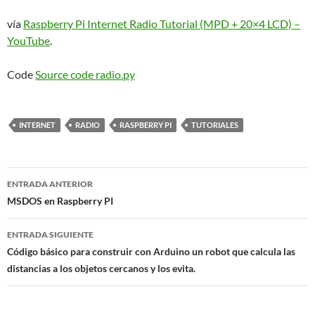
vía
Raspberry Pi Internet Radio Tutorial (MPD + 20×4 LCD) –
YouTube
.
Code
Source code radio.py
INTERNET
RADIO
RASPBERRY PI
TUTORIALES
Navegación
ENTRADA ANTERIOR
de
MSDOS en Raspberry PI
entradas
ENTRADA SIGUIENTE
Código básico para construir con Arduino un robot que calcula las
distancias a los objetos cercanos y los evita.