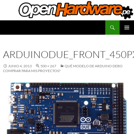
Saltar
al
contenido
Buscar
Facilitadores de Open Hardware
MENÚ
PRINCI
ARDUINODUE_FRONT_450P
JUNIO 4, 2013
500 × 267
QUÉ MODELO DE ARDUINO DEBO
COMPRAR PARA MIS PROYECTOS?