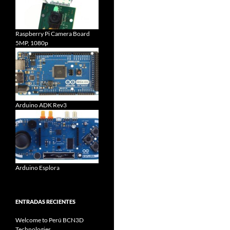
Raspberry Pi Camera Board
5MP, 1080p
Arduino ADK Rev3
Arduino Esplora
ENTRADAS RECIENTES
Welcome to Perú BCN3D
Technologies