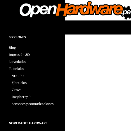
Saltar
al
contenido
Buscar
Facilitadores de Open Hardware
Arduino & Open Hardware
SECCIONES
Components
Blog
Impresión 3D
Novedades
Tutoriales
Arduino
Ejercicios
Grove
Raspberry PI
Sensores y comunicaciones
NOVEDADES HARDWARE