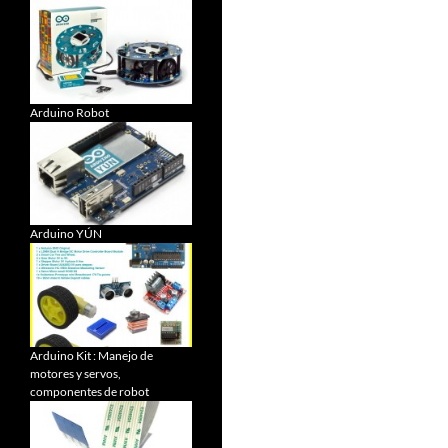
Arduino Robot
Arduino YÚN
Arduino Kit : Manejo de
motores y servos,
componentes de robot