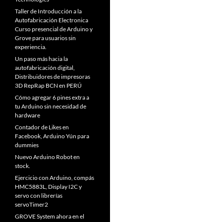
Taller de Introducción a la
Autofabricación Electronica
Curso presencial de Arduino y
Grove para usuarios sin
experiencia.
Un paso más hacia la
autofabricación digital,
Distribuidores de impresoras
3D RepRap BCN en PERÚ
Cómo agregar 6 pines extra a
tu Arduino sin necesidad de
hardware
Contador de Likes en
Facebook, Arduino Yún para
dummies
Nuevo Arduino Robot en
stock.
Ejercicio con Arduino, compás
HMC5883L, Display I2C y
servo con librerías
servoTimer2
GROVE System ahora en el