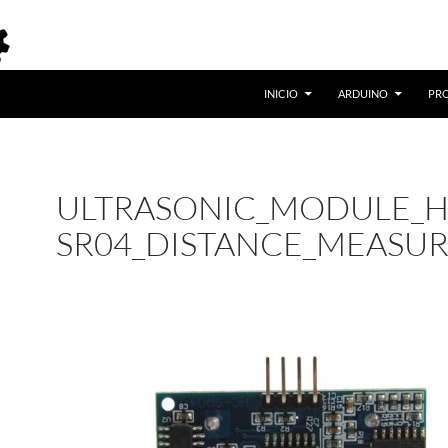
INICIO
ARDUINO
PR
ULTRASONIC_MODULE_H
SR04_DISTANCE_MEASU