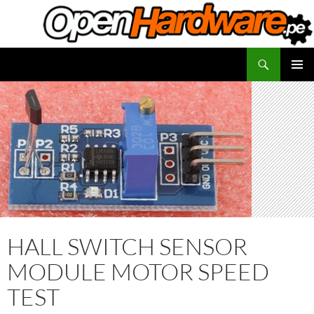
Saltar
al
contenido
Buscar
Facilitadores de Open Hardware
MENÚ
PRINCI
HALL SWITCH SENSOR
MODULE MOTOR SPEED
TEST