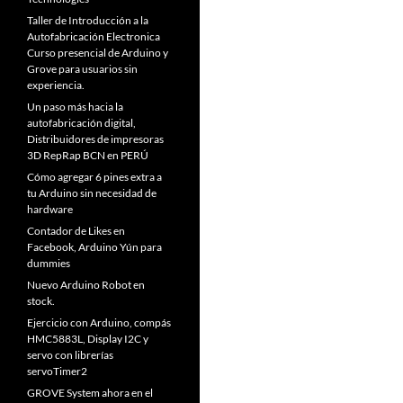
Taller de Introducción a la
Autofabricación Electronica
Curso presencial de Arduino y
Grove para usuarios sin
experiencia.
Un paso más hacia la
autofabricación digital,
Distribuidores de impresoras
3D RepRap BCN en PERÚ
Cómo agregar 6 pines extra a
tu Arduino sin necesidad de
hardware
Contador de Likes en
Facebook, Arduino Yún para
dummies
Nuevo Arduino Robot en
stock.
Ejercicio con Arduino, compás
HMC5883L, Display I2C y
servo con librerías
servoTimer2
GROVE System ahora en el