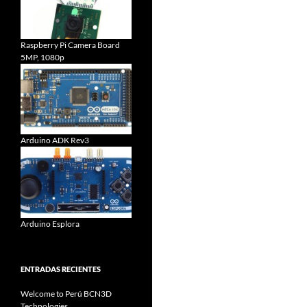
Raspberry Pi Camera Board
5MP, 1080p
Arduino ADK Rev3
Arduino Esplora
ENTRADAS RECIENTES
Welcome to Perú BCN3D
Technologies