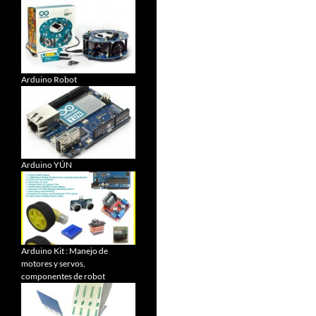
Arduino Robot
Arduino YÚN
Arduino Kit : Manejo de
motores y servos,
componentes de robot