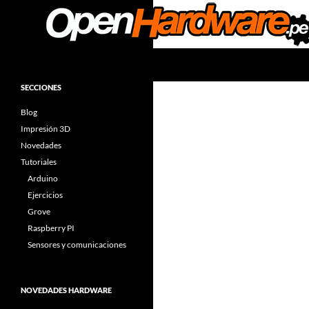
Saltar
al
contenido
Buscar
Facilitadores de Open Hardware
Arduino & Open Hardware
SECCIONES
Components
Blog
Impresión 3D
Novedades
Tutoriales
Arduino
Ejercicios
Grove
Raspberry PI
Sensores y comunicaciones
NOVEDADES HARDWARE