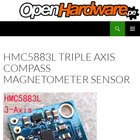
Saltar
al
contenido
Buscar
Facilitadores de Open Hardware
MENÚ
PRINCI
HMC5883L TRIPLE AXIS
COMPASS
MAGNETOMETER SENSOR