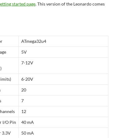
etting started page
. This version of the Leonardo comes
er
ATmega32u4
tage
5V
7-12V
)
limits)
6-20V
s
20
s
7
Channels
12
 I/O Pin
40 mA
r 3.3V
50 mA