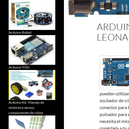
ARDUI
Arduino Robot
LEONA
Arduino YÚN
pueden utiliza
oscilador de c
Arduino Kit : Manejo de
conector para 
motores y servos,
componentes de robot
pulsador para 
necesita el mi
conéctela a tu