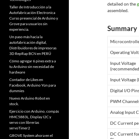
detailed on the
g
Taller de Introducción a la
assembled.
Autofabricación Electronica
Curso presencial de Arduino y
Grove para usuarios sin
Summary
experiencia.
Un paso más hacia la
Microcontroll
autofabricación digital,
Distribuidores de impresoras
Operating Vol
3D RepRap BCN en PERÚ
Cómo agregar 6 pines extra a
Input Voltage
tu Arduino sin necesidad de
(recommended
hardware
Input Voltage (
Contador de Likes en
Facebook, Arduino Yún para
Digital I/O Pin
dummies
Nuevo Arduino Robot en
PWM Channel
stock.
Ejercicio con Arduino, compás
Analog Input 
HMC5883L, Display I2C y
servo con librerías
DC Current per
servoTimer2
DC Current fo
GROVE System ahora en el