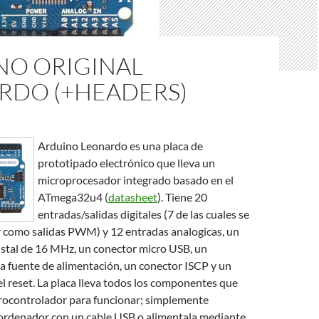
NO ORIGINAL
RDO (+HEADERS)
Arduino Leonardo es una placa de
prototipado electrónico que lleva un
microprocesador integrado basado en el
ATmega32u4 (
datasheet
). Tiene 20
entradas/salidas digitales (7 de las cuales se
r como salidas PWM) y 12 entradas analogicas, un
ristal de 16 MHz, un conector micro USB, un
la fuente de alimentación, un conector ISCP y un
el reset. La placa lleva todos los componentes que
crocontrolador para funcionar; simplemente
 ordenador con un cable USB o alimentala mediante