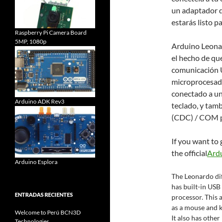
un adaptador d
estarás listo p
Raspberry Pi Camera Board
5MP, 1080p
Arduino Leonard
el hecho de que
comunicación U
microprocesado
conectado a un
Arduino ADK Rev3
teclado, y tam
(CDC) / COM p
If you want to 
the official
Ard
Arduino Esplora
The Leonardo di
has built-in USB
ENTRADAS RECIENTES
processor. This
as a mouse and k
Welcome to Perú BCN3D
It also has other
Technologies