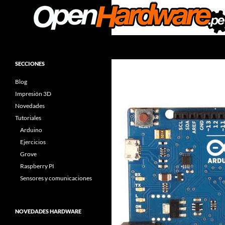
Saltar
al
contenido
Buscar
Facilitadores de Open Hardware
Arduino & Open Hardware
SECCIONES
Components
Blog
Impresión 3D
Novedades
Tutoriales
Arduino
Ejercicios
Grove
Raspberry PI
Sensores y comunicaciones
NOVEDADES HARDWARE