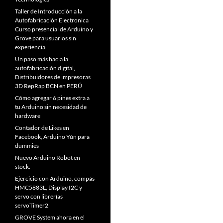
Taller de Introducción a la
Autofabricación Electronica
Curso presencial de Arduino y
Grove para usuarios sin
experiencia.
Un paso más hacia la
autofabricación digital,
Distribuidores de impresoras
3D RepRap BCN en PERÚ
Cómo agregar 6 pines extra a
tu Arduino sin necesidad de
hardware
Contador de Likes en
Facebook, Arduino Yún para
dummies
Nuevo Arduino Robot en
stock.
Ejercicio con Arduino, compás
HMC5883L, Display I2C y
servo con librerías
servoTimer2
GROVE System ahora en el