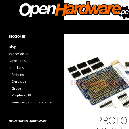
Saltar
al
contenido
Buscar
Facilitadores de Open Hardware
Arduino & Open Hardware
SECCIONES
Components
Blog
Impresión 3D
Novedades
Tutoriales
Arduino
Ejercicios
Grove
Raspberry PI
Sensores y comunicaciones
PROTO
NOVEDADES HARDWARE