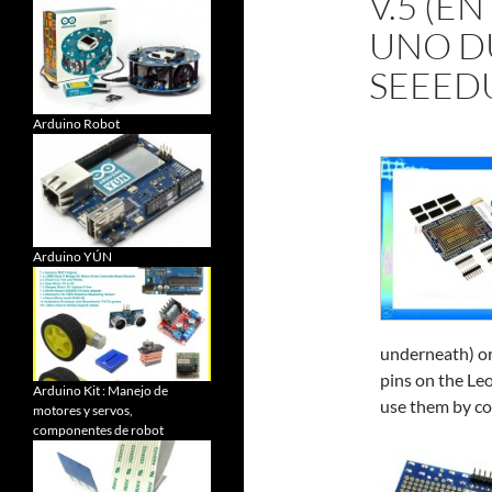
V.5 (E
UNO D
SEEED
Arduino Robot
Arduino YÚN
underneath) o
pins on the Leo
Arduino Kit : Manejo de
use them by co
motores y servos,
componentes de robot