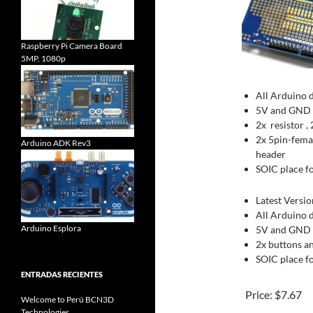
Raspberry Pi Camera Board
5MP, 1080p
All Arduino d
5V and GND ra
2x resistor ,
2x 5pin-fema
Arduino ADK Rev3
header
SOIC place fo
Latest Versio
All Arduino d
Arduino Esplora
5V and GND ra
2x buttons a
SOIC place fo
ENTRADAS RECIENTES
Price:
$7.67
Welcome to Perú BCN3D
Technologies