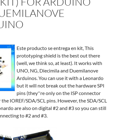
N KIT) FOR ARDUINO
UEMILANOVE
UINO
Este producto se entrega en kit, This
prototyping shield is the best out there
(well, we think so, at least). It works with
UNO, NG, Diecimila and Duemilanove
Arduinos. You can use it with a Leonardo
but it will not break out the hardware SPI
pins (they''re only on the ISP connector
r the IOREF/SDA/SCL pins. However, the SDA/SCL
nardo are also on digital #2 and #3 so you can still
nnecting to #2 and #3.