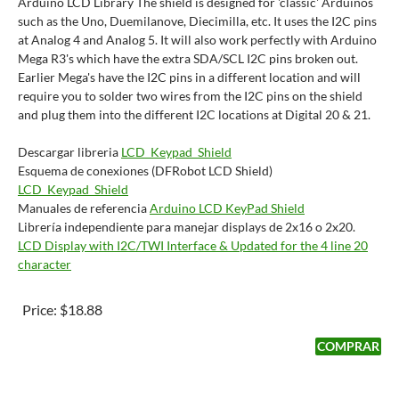
Arduino LCD Library The shield is designed for 'classic' Arduinos
such as the Uno, Duemilanove, Diecimilla, etc. It uses the I2C pins
at Analog 4 and Analog 5. It will also work perfectly with Arduino
Mega R3's which have the extra SDA/SCL I2C pins broken out.
Earlier Mega's have the I2C pins in a different location and will
require you to solder two wires from the I2C pins on the shield
and plug them into the different I2C locations at Digital 20 & 21.
Descargar libreria
LCD_Keypad_Shield
Esquema de conexiones (DFRobot LCD Shield)
LCD_Keypad_Shield
Manuales de referencia
Arduino LCD KeyPad Shield
Librería independiente para manejar displays de 2x16 o 2x20.
LCD Display with I2C/TWI Interface & Updated for the 4 line 20
character
Price:
$18.88