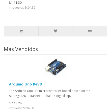
S/.111.30
Impuestos:S/.94.32
Más Vendidos
Arduino Uno Rev3
The Arduino Uno is a microcontroller board based on the
ATmega328 (datasheet). It has 14 digital inp..
S/.113.28
Impuesto:S/.96.00