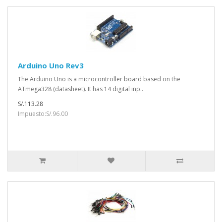
Arduino Uno Rev3
The Arduino Uno is a microcontroller board based on the
ATmega328 (datasheet). It has 14 digital inp..
S/.113.28
Impuesto:S/.96.00