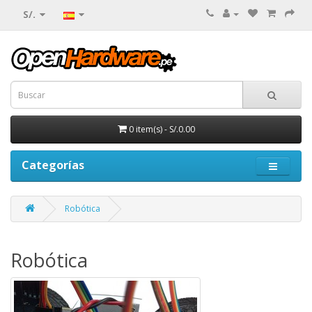
S/.
0 item(s) - S/.0.00
Categorías
Robótica
Robótica