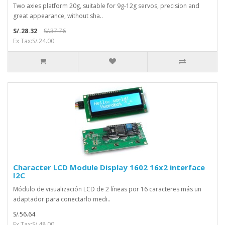
Two axies platform 20g, suitable for 9g-12g servos, precision and
great appearance, without sha..
S/.28.32
S/.37.76
Ex Tax:S/.24.00
Character LCD Module Display 1602 16x2 interface
I2C
Módulo de visualización LCD de 2 líneas por 16 caracteres más un
adaptador para conectarlo medi..
S/.56.64
Ex Tax:S/.48.00