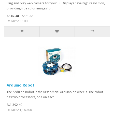
Plug and play web camera for your Pi. Displays have high resolution,
providing true color images for..
S/.42.48
S/.81.66
Ex Tax:S/.36.00
Arduino Robot
The Arduino Robot is the first official Arduino on wheels. The robot
has two processors, one on each..
S/.1,392.40
Ex Tax:S/.1,180.00