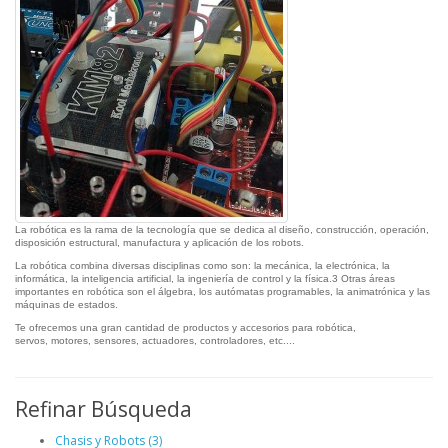
La robótica es la rama de la tecnología que se dedica al diseño, construcción, operación,
disposición estructural, manufactura y aplicación de los robots.
La robótica combina diversas disciplinas como son: la mecánica, la electrónica, la
informática, la inteligencia artificial, la ingeniería de control y la física.3 Otras áreas
importantes en robótica son el álgebra, los autómatas programables, la animatrónica y las
máquinas de estados.
Te ofrecemos una gran cantidad de productos y accesorios para robótica,
servos, motores, sensores, actuadores, controladores, etc....
Refinar Búsqueda
Chasis y Robots (3)