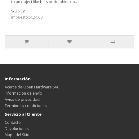
to an object like bats or dolphins do..
S/.28.32
Impuesto:S/.24.00
Información
Acerca de Open Hardware SAC
Información de envío
Aviso de privacidad
Términos y condiciones
Servicio al Cliente
Contacto
Devoluciones
Mapa del Sitio